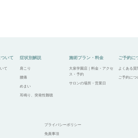
について
症状別解説
施術プラン・料金
ご予約に
いて
肩こり
大泉学園店｜料金・アクセ
よくある質
ス・予約
腰痛
ご予約につ
サロンの場所・営業日
めまい
耳鳴り、突発性難聴
プライバシーポリシー
免責事項