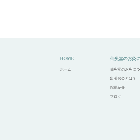
HOME
仙灸堂のお灸
ホーム
仙灸堂のお灸につ
出張お灸とは？
院長紹介
ブログ