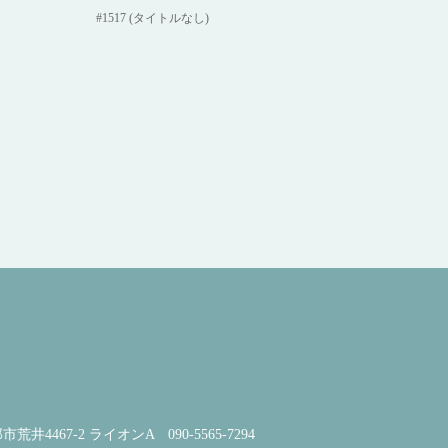
#1517 (タイトルなし)
荒井4467-2 ライオンA
090-5565-7294