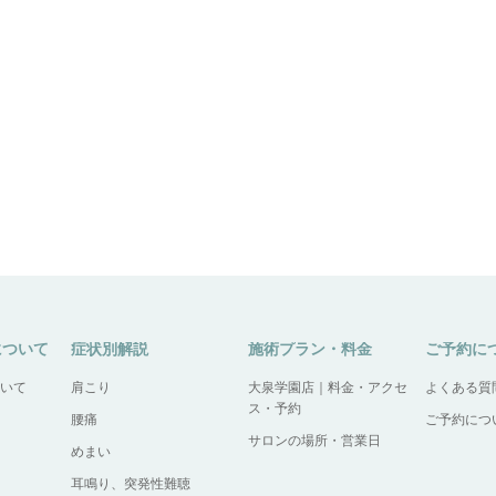
について
症状別解説
施術プラン・料金
ご予約に
いて
肩こり
大泉学園店｜料金・アクセ
よくある質
ス・予約
腰痛
ご予約につ
サロンの場所・営業日
めまい
耳鳴り、突発性難聴