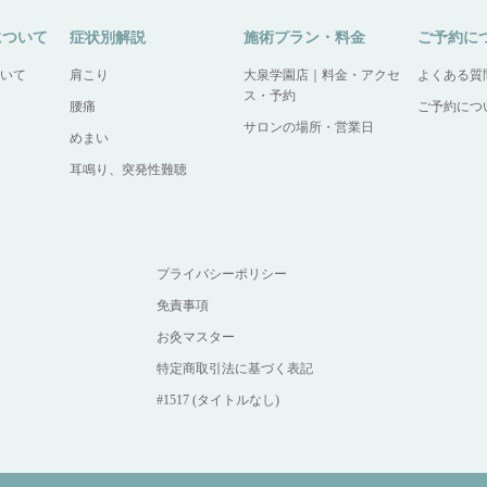
について
症状別解説
施術プラン・料金
ご予約に
いて
肩こり
大泉学園店｜料金・アクセ
よくある質
ス・予約
腰痛
ご予約につ
サロンの場所・営業日
めまい
耳鳴り、突発性難聴
プライバシーポリシー
免責事項
お灸マスター
特定商取引法に基づく表記
#1517 (タイトルなし)