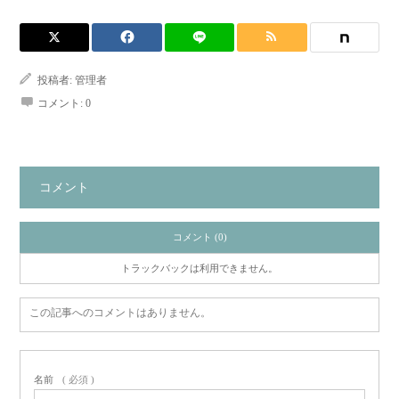
投稿者:
管理者
コメント:
0
コメント
コメント (0)
トラックバックは利用できません。
この記事へのコメントはありません。
名前
( 必須 )